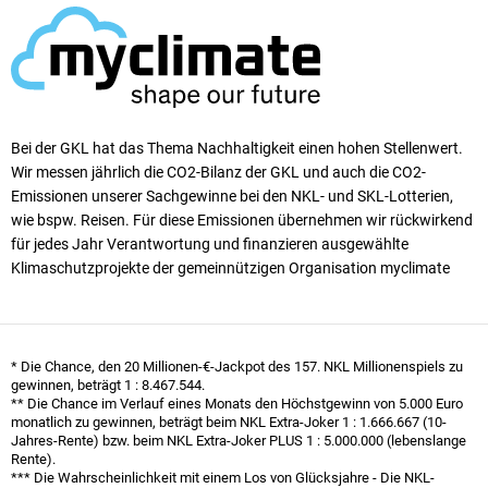
Bei der GKL hat das Thema Nachhaltigkeit einen ho­hen Stellen­wert.
Wir messen jährlich die CO2-Bilanz der GKL und auch die CO2-
Emissionen unserer Sach­ge­winne bei den NKL- und SKL-Lotterien,
wie bspw. Reisen. Für diese Emissionen übernehmen wir rück­wirkend
für jedes Jahr Verantwortung und finanzieren ausgewählte
Klimaschutzprojekte der gemeinnützigen Organisation myclimate
* Die Chance, den 20 Millionen-€-Jackpot des 157. NKL Millionen­spiels zu
gewinnen, beträgt
1 : 8.467.544
.
** Die Chance im Verlauf eines Monats den Höchst­gewinn von 5.000 Euro
monatlich zu gewinnen, beträgt beim NKL Extra-Joker
1 : 1.666.667
(10-
Jahres-Rente) bzw. beim NKL Extra-Joker PLUS
1 : 5.000.000
(lebenslange
Rente).
*** Die Wahrscheinlichkeit mit einem Los von Glücksjahre - Die NKL-