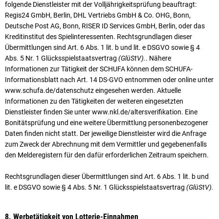
folgende Dienstleister mit der Volljährigkeitsprüfung beauftragt:
Regis24 GmbH, Berlin, DHL Vertriebs GmbH & Co. OHG, Bonn,
Deutsche Post AG, Bonn, RISER ID Services GmbH, Berlin, oder das
Kreditinstitut des Spielinteressenten. Rechtsgrundlagen dieser
Übermittlungen sind Art. 6 Abs. 1 lit. b und lit. e DSGVO sowie § 4
Abs. 5 Nr. 1 Glücksspielstaatsvertrag
(GlüStV).
. Nähere
Informationen zur Tätigkeit der SCHUFA können dem SCHUFA-
Informationsblatt nach Art. 14 DS-GVO entnommen oder online unter
www.schufa.de/datenschutz eingesehen werden. Aktuelle
Informationen zu den Tätigkeiten der weiteren eingesetzten
Dienstleister finden Sie unter www.nkl.de/altersverifikation. Eine
Bonitätsprüfung und eine weitere Übermittlung personenbezogener
Daten finden nicht statt. Der jeweilige Dienstleister wird die Anfrage
zum Zweck der Abrechnung mit dem Vermittler und gegebenenfalls
den Melderegistern für den dafür erforderlichen Zeitraum speichern.
Rechtsgrundlagen dieser Übermittlungen sind Art. 6 Abs. 1 lit. b und
lit. e DSGVO sowie § 4 Abs. 5 Nr. 1 Glücksspielstaatsvertrag
(GlüStV).
8. Werbetätigkeit von Lotterie-Einnahmen