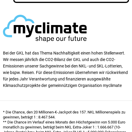
Bei der GKL hat das Thema Nachhaltigkeit einen ho­hen Stellen­wert.
Wir messen jährlich die CO2-Bilanz der GKL und auch die CO2-
Emissionen unserer Sach­ge­winne bei den NKL- und SKL-Lotterien,
wie bspw. Reisen. Für diese Emissionen übernehmen wir rück­wirkend
für jedes Jahr Verantwortung und finanzieren ausgewählte
Klimaschutzprojekte der gemeinnützigen Organisation myclimate
* Die Chance, den 20 Millionen-€-Jackpot des 157. NKL Millionen­spiels zu
gewinnen, beträgt
1 : 8.467.544
.
** Die Chance im Verlauf eines Monats den Höchst­gewinn von 5.000 Euro
monatlich zu gewinnen, beträgt beim NKL Extra-Joker
1 : 1.666.667
(10-