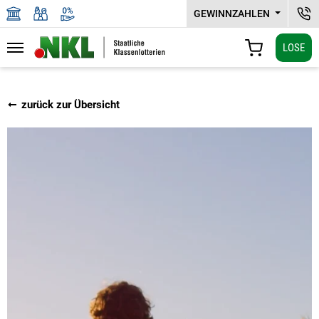
GEWINNZAHLEN
NKL
LOSE
Navigation
WARENKORB
Zu den Hauptinhalten springen
zurück zur Übersicht